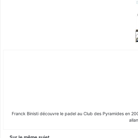
Franck Binisti découvre le padel au Club des Pyramides en 2009 
alla
Sur le même sujet