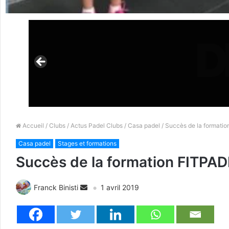
Accueil
/
Clubs
/
Actus Padel Clubs
/
Casa padel
/ Succès de la formati
Casa padel
Stages et formations
Succès de la formation FITPAD
Franck Binisti
1 avril 2019