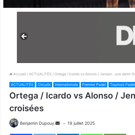
Accueil
/
ACTUALITÉS
/ Ortega / Icardo vs Alonso / Jensen : une demi-fin
ACTUALITÉS
Circuits
Internationale
Premier Padel
Tournois Padel
Ortega / Icardo vs Alonso / Jen
croisées
Benjamin Dupouy
19 juillet 2025