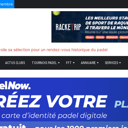
 membre
5 Août 2026
f quand tout bascule
ACTUS CLUBS
TOURNOIS PADEL
FFT
ANNUAIRE
SERVICES