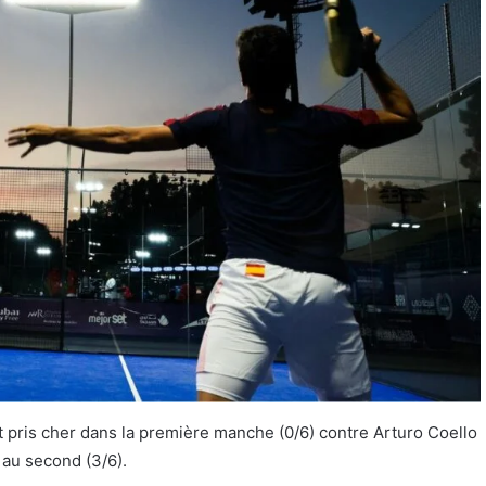
 pris cher dans la première manche (0/6) contre Arturo Coello
 au second (3/6).