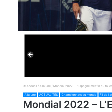
Accueil
/
A la une
/ Mondial 2022 – L’Espagne met fin au fol es
A la une
ACTUALITÉS
Championnats du monde
Fil de l'
Mondial 2022 – L’E