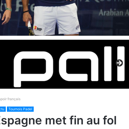
poir français
actu
Tournois Padel
spagne met fin au fol