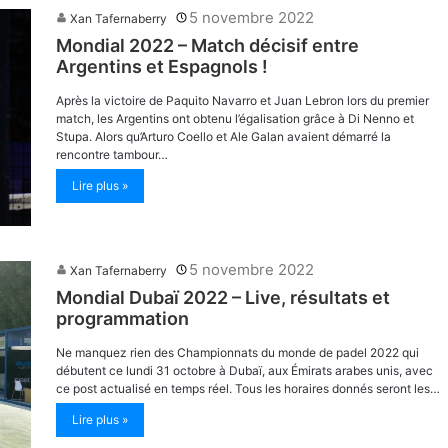
5 novembre 2022
Xan Tafernaberry
Mondial 2022 – Match décisif entre
Argentins et Espagnols !
Après la victoire de Paquito Navarro et Juan Lebron lors du premier
match, les Argentins ont obtenu l’égalisation grâce à Di Nenno et
Stupa. Alors qu’Arturo Coello et Ale Galan avaient démarré la
rencontre tambour…
Lire plus »
5 novembre 2022
Xan Tafernaberry
Mondial Dubaï 2022 – Live, résultats et
programmation
Ne manquez rien des Championnats du monde de padel 2022 qui
débutent ce lundi 31 octobre à Dubaï, aux Émirats arabes unis, avec
ce post actualisé en temps réel. Tous les horaires donnés seront les…
Lire plus »