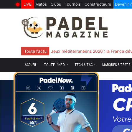
LIVE
Matos
Clubs
Tournois
Constructeurs
Devenir
6 Août 2026
10 Juin 2026
Skip
to
content
Toute l'actu
Chingotto, ciblé tout le match mais décisi
ACCUEIL
TOUTE L’INFO
TECH & TAC
MARQUES & TESTS