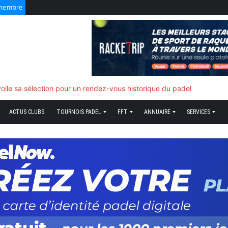
 membre
f quand tout bascule
ACTUS CLUBS
TOURNOIS PADEL
FFT
ANNUAIRE
SERVICES