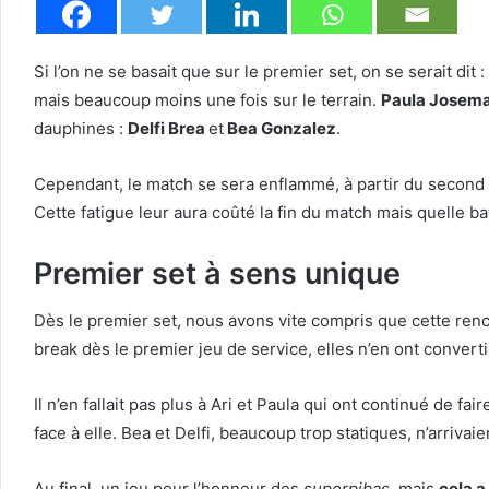
Si l’on ne se basait que sur le premier set, on se serait dit : 
mais beaucoup moins une fois sur le terrain.
Paula Josem
dauphines :
Delfi Brea
et
Bea Gonzalez
.
Cependant, le match se sera enflammé, à partir du second 
Cette fatigue leur aura coûté la fin du match mais quelle ba
Premier set à sens unique
Dès le premier set, nous avons vite compris que cette renc
break dès le premier jeu de service, elles n’en ont convert
Il n’en fallait pas plus à Ari et Paula qui ont continué de f
face à elle. Bea et Delfi, beaucoup trop statiques, n’arrivaien
Au final, un jeu pour l’honneur des
superpibas
, mais
cela a