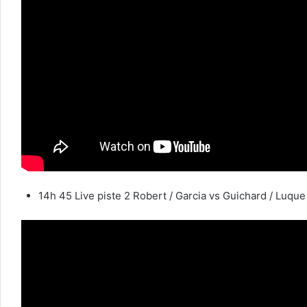
14h 45 Live piste 2 Robert / Garcia vs Guichard / Luque