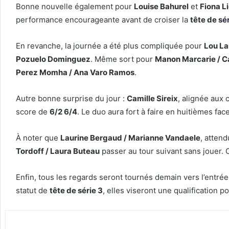
Bonne nouvelle également pour
Louise Bahurel
et
Fiona Li
performance encourageante avant de croiser la
tête de sé
En revanche, la journée a été plus compliquée pour
Lou La
Pozuelo Dominguez
. Même sort pour
Manon Marcarie / C
Perez Momha / Ana Varo Ramos
.
Autre bonne surprise du jour :
Camille Sireix
, alignée aux
score de
6/2 6/4
. Le duo aura fort à faire en huitièmes fac
À noter que
Laurine Bergaud / Marianne Vandaele
, attend
Tordoff / Laura Buteau
passer au tour suivant sans jouer.
Enfin, tous les regards seront tournés demain vers l’entrée
statut de
tête de série 3
, elles viseront une qualification 