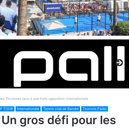
les Tricolores face à une forte opposition internationale
IP TOUR
Internationale
Tennis club de Bandol
Tournois Padel
 Un gros défi pour les