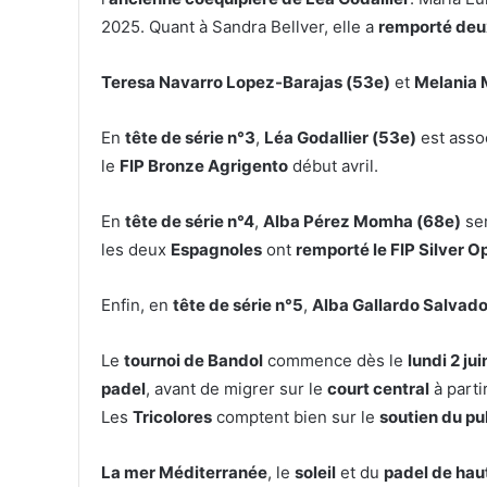
2025. Quant à Sandra Bellver, elle a
remporté deu
Teresa Navarro Lopez-Barajas (53e)
et
Melania 
En
tête de série n°3
,
Léa Godallier (53e)
est asso
le
FIP Bronze Agrigento
début avril.
En
tête de série n°4
,
Alba Pérez Momha (68e)
se
les deux
Espagnoles
ont
remporté le FIP Silver 
Enfin, en
tête de série n°5
,
Alba Gallardo Salvado
Le
tournoi de Bandol
commence dès le
lundi 2 jui
padel
, avant de migrer sur le
court central
à parti
Les
Tricolores
comptent bien sur le
soutien du pu
La mer Méditerranée
, le
soleil
et du
padel de hau