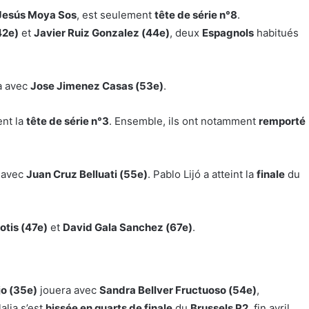
Jesús Moya Sos
, est seulement
tête de série n°8
.
42e)
et
Javier Ruiz Gonzalez (44e)
, deux
Espagnols
habitués
a avec
Jose Jimenez Casas (53e)
.
nt la
tête de série n°3
. Ensemble, ils ont notamment
remporté
 avec
Juan Cruz Belluati (55e)
. Pablo Lijó a atteint la
finale
du
iotis (47e)
et
David Gala Sanchez (67e)
.
jo (35e)
jouera avec
Sandra Bellver Fructuoso (54e)
,
lalia s’est
hissée en quarts de finale
du
Brussels P2
, fin avril