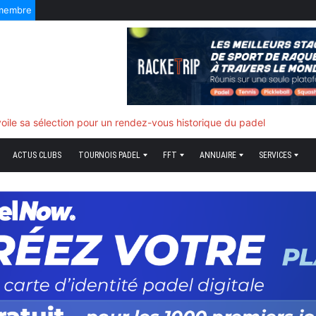
FRANÇAIS »
 membre
5 Août 2026
6 Août 2026
f quand tout bascule
ACTUS CLUBS
TOURNOIS PADEL
FFT
ANNUAIRE
SERVICES