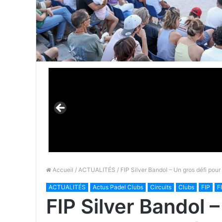
Accueil
/
ACTUALITÉS
/ FIP Silver Bandol – Un gros défi pour 
ACTUALITÉS
Actus Padel Clubs
Circuits
Clubs
FIP
F
FIP Silver Bandol –