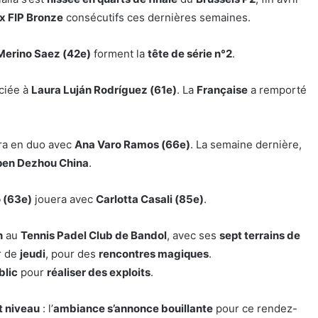
x FIP Bronze
consécutifs ces dernières semaines.
Merino Saez (42e)
forment la
tête de série n°2
.
ciée à
Laura Luján Rodríguez (61e)
. La
Française
a remporté
ra en duo avec
Ana Varo Ramos (66e)
. La semaine dernière,
Open Dezhou China
.
 (63e)
jouera avec
Carlotta Casali (85e)
.
n
au
Tennis Padel Club de Bandol
, avec ses
sept terrains de
r de
jeudi
, pour des
rencontres magiques
.
blic
pour
réaliser des exploits
.
t niveau
: l’
ambiance s’annonce bouillante
pour ce rendez-