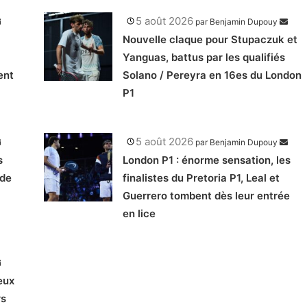
5 août 2026
par
Benjamin Dupouy
Nouvelle claque pour Stupaczuk et
Yanguas, battus par les qualifiés
ent
Solano / Pereyra en 16es du London
P1
5 août 2026
par
Benjamin Dupouy
s
London P1 : énorme sensation, les
 de
finalistes du Pretoria P1, Leal et
Guerrero tombent dès leur entrée
en lice
eux
rs