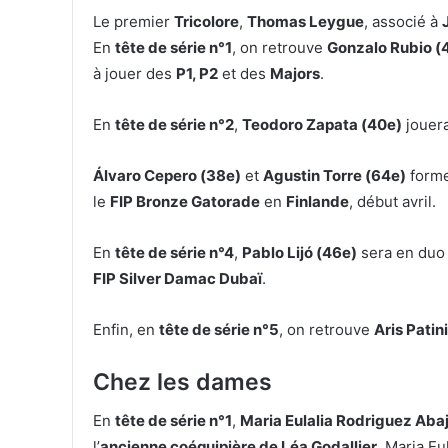
Le premier
Tricolore
,
Thomas Leygue
, associé à
En
tête de série n°1
, on retrouve
Gonzalo Rubio (
à jouer des
P1, P2
et des
Majors
.
En
tête de série n°2
,
Teodoro Zapata (40e)
jouer
Álvaro Cepero (38e)
et
Agustin Torre (64e)
forme
le
FIP Bronze Gatorade
en
Finlande
, début avril.
En
tête de série n°4
,
Pablo Lijó (46e)
sera en duo
FIP Silver Damac Dubaï
.
Enfin, en
tête de série n°5
, on retrouve
Aris Patin
Chez les dames
En
tête de série n°1
,
Maria Eulalia Rodriguez Aba
l’
ancienne coéquipière de Léa Godallier
. Maria Eu