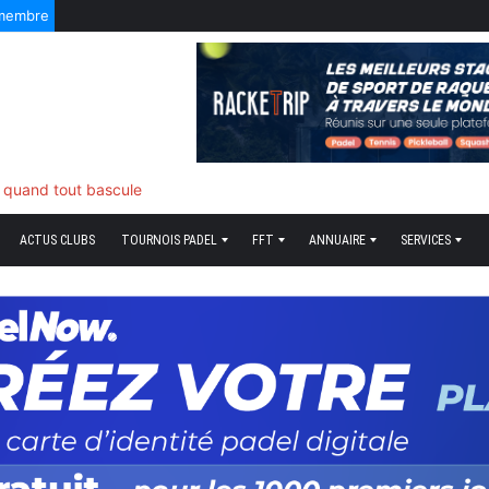
 membre
5 Août 2026
ds plume
ACTUS CLUBS
TOURNOIS PADEL
FFT
ANNUAIRE
SERVICES