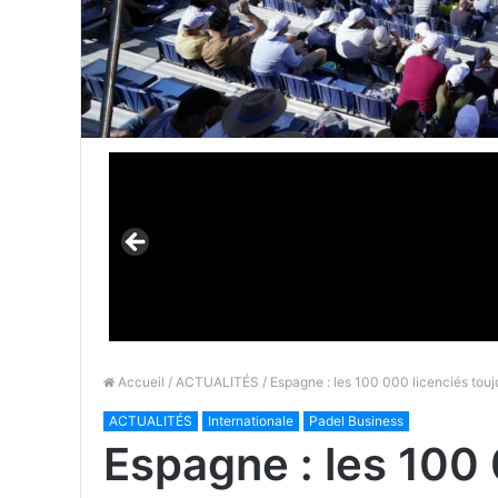
Accueil
/
ACTUALITÉS
/ Espagne : les 100 000 licenciés touj
ACTUALITÉS
Internationale
Padel Business
Espagne : les 100 