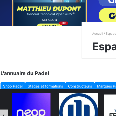
Accueil
/ Espac
Esp
L'annuaire du Padel
Shop Padel
Stages et formations
Constructeurs
Marques P
‹