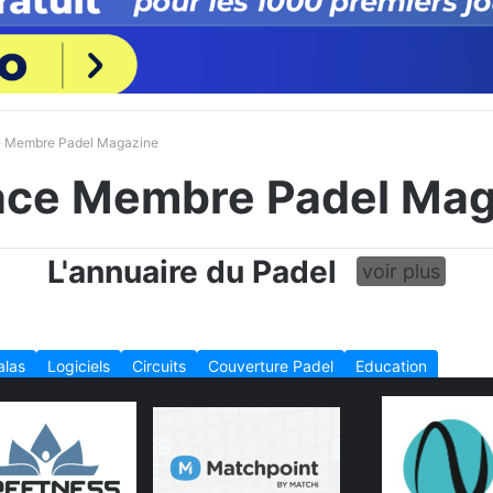
e Membre Padel Magazine
ace Membre Padel Mag
L'annuaire du Padel
voir plus
alas
Logiciels
Circuits
Couverture Padel
Education