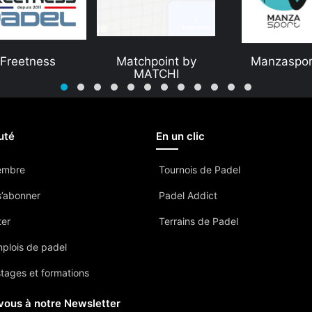
Freetness
Matchpoint by
Manzaspor
MATCHI
uté
En un clic
embre
Tournois de Padel
’abonner
Padel Addict
ter
Terrains de Padel
mplois de padel
stages et formations
vous à notre Newsletter