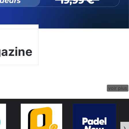
azine
voir plus
›