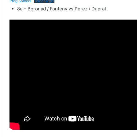
Prog Samedi
Télécharger
8e – Boronad / Fonteny vs Perez / Duprat