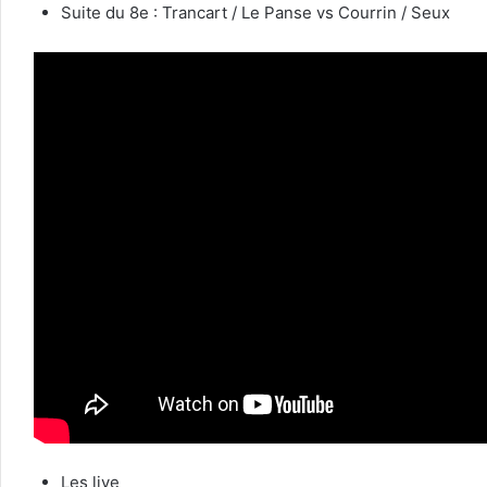
Suite du 8e : Trancart / Le Panse vs Courrin / Seux
Les live