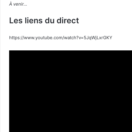
À venir…
Les liens du direct
https://www.youtube.com/watch?v=5JqWjLxrGKY