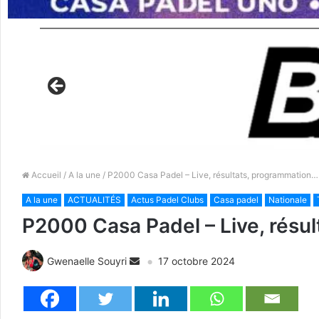
Accueil
/
A la une
/ P2000 Casa Padel – Live, résultats, programmation…
A la une
ACTUALITÉS
Actus Padel Clubs
Casa padel
Nationale
P2000 Casa Padel – Live, résu
Gwenaelle Souyri
17 octobre 2024