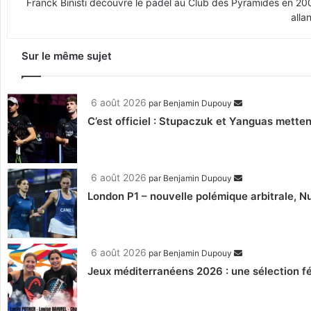
Franck Binisti découvre le padel au Club des Pyramides en 2009 
alla
Sur le même sujet
6 août 2026
par
Benjamin Dupouy
C’est officiel : Stupaczuk et Yanguas mettent
6 août 2026
par
Benjamin Dupouy
London P1 – nouvelle polémique arbitrale, Nu
6 août 2026
par
Benjamin Dupouy
Jeux méditerranéens 2026 : une sélection fé