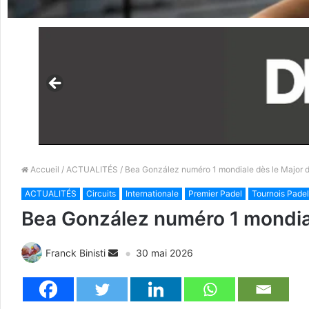
Accueil
/
ACTUALITÉS
/ Bea González numéro 1 mondiale dès le Major d
ACTUALITÉS
Circuits
Internationale
Premier Padel
Tournois Padel
Bea González numéro 1 mondial
Franck Binisti
30 mai 2026