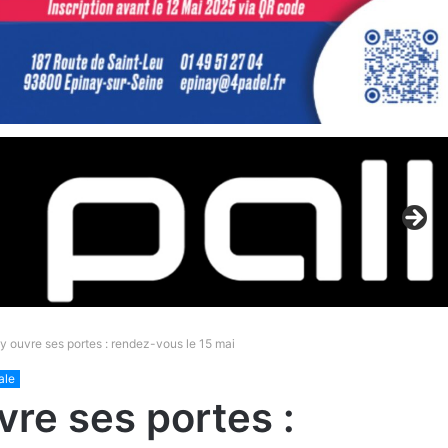
 ouvre ses portes : rendez-vous le 15 mai
ale
re ses portes :