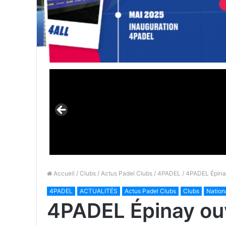
Accueil
/
Clubs
/
Actus Padel Clubs
/
4PADEL
/ 4PADEL Épinay
4PADEL
ACTUALITÉS
Actus Padel Clubs
Clubs
Nation
4PADEL Épinay ouv