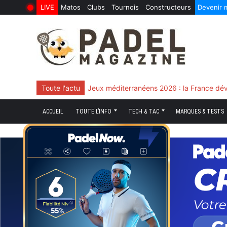
LIVE
Matos
Clubs
Tournois
Constructeurs
Devenir
6 Août 2026
10 Juin 2026
Skip
to
content
Toute l'actu
Chingotto, ciblé tout le match mais décisi
ACCUEIL
TOUTE L’INFO
TECH & TAC
MARQUES & TESTS