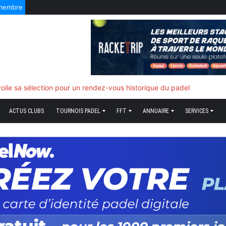
 membre
f quand tout bascule
ACTUS CLUBS
TOURNOIS PADEL
FFT
ANNUAIRE
SERVICES