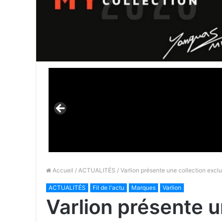
Accueil
/
ACTUALITÉS
/ Varlion présente une collection excl
ACTUALITÉS
Fil de l'actu
Marques
Varlion
Varlion présente u