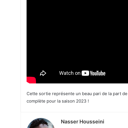
Cette sortie représente un beau pari de la part de
complète pour la saison 2023 !
Nasser Housseini