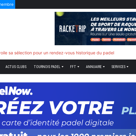
 membre
f quand tout bascule
ACTUS CLUBS
TOURNOIS PADEL
FFT
ANNUAIRE
SERVICES