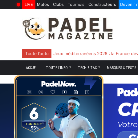
LIVE
Matos
Clubs
Tournois
Constructeurs
Devenir
6 Août 2026
10 Juin 2026
Skip
to
content
Toute l'actu
Chingotto, ciblé tout le match mais décisi
ACCUEIL
TOUTE L’INFO
TECH & TAC
MARQUES & TESTS