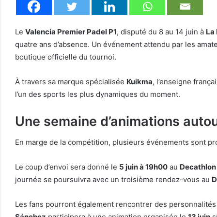
Le
Valencia Premier Padel P1
, disputé du 8 au 14 juin à
La
quatre ans d’absence. Un événement attendu par les amate
boutique officielle du tournoi.
À travers sa marque spécialisée
Kuikma
, l’enseigne franç
l’un des sports les plus dynamiques du moment.
Une semaine d’animations autou
En marge de la compétition, plusieurs événements sont pr
Le coup d’envoi sera donné le
5 juin à 19h00
au
Decathlon
journée se poursuivra avec un troisième rendez-vous au
D
Les fans pourront également rencontrer des personnalités 
Sánchez
participera à une animation organisée le
13 juin
su