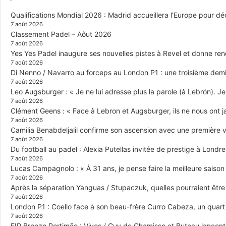
Qualifications Mondial 2026 : Madrid accueillera l’Europe pour déc
7 août 2026
Classement Padel – Aôut 2026
7 août 2026
Yes Yes Padel inaugure ses nouvelles pistes à Revel et donne re
7 août 2026
Di Nenno / Navarro au forceps au London P1 : une troisième demi-
7 août 2026
Leo Augsburger : « Je ne lui adresse plus la parole (à Lebrón). Je 
7 août 2026
Clément Geens : « Face à Lebron et Augsburger, ils ne nous ont j
7 août 2026
Camilia Benabdeljalil confirme son ascension avec une première vi
7 août 2026
Du football au padel : Alexia Putellas invitée de prestige à Londre
7 août 2026
Lucas Campagnolo : « À 31 ans, je pense faire la meilleure saison
7 août 2026
Après la séparation Yanguas / Stupaczuk, quelles pourraient être 
7 août 2026
London P1 : Coello face à son beau-frère Curro Cabeza, un quar
7 août 2026
FIP Bronze Portimão : Vives / Guy de Chamisso et Buteau lancent 