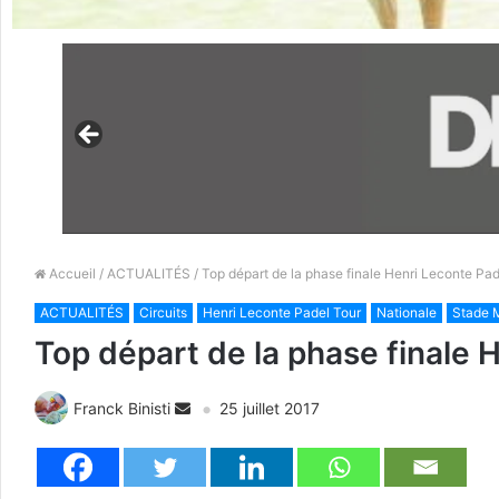
Accueil
/
ACTUALITÉS
/ Top départ de la phase finale Henri Leconte Pad
ACTUALITÉS
Circuits
Henri Leconte Padel Tour
Nationale
Stade M
Top départ de la phase finale 
Franck Binisti
25 juillet 2017