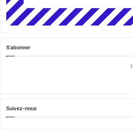
S’abonner
L
Suivez-nous