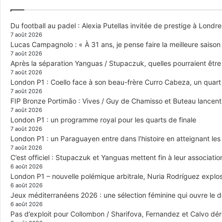
Du football au padel : Alexia Putellas invitée de prestige à Londre
7 août 2026
Lucas Campagnolo : « À 31 ans, je pense faire la meilleure saison
7 août 2026
Après la séparation Yanguas / Stupaczuk, quelles pourraient être 
7 août 2026
London P1 : Coello face à son beau-frère Curro Cabeza, un quar
7 août 2026
FIP Bronze Portimão : Vives / Guy de Chamisso et Buteau lancent 
7 août 2026
London P1 : un programme royal pour les quarts de finale
7 août 2026
London P1 : un Paraguayen entre dans l’histoire en atteignant le
7 août 2026
C’est officiel : Stupaczuk et Yanguas mettent fin à leur associatio
6 août 2026
London P1 – nouvelle polémique arbitrale, Nuria Rodríguez explose
6 août 2026
Jeux méditerranéens 2026 : une sélection féminine qui ouvre le 
6 août 2026
Pas d’exploit pour Collombon / Sharifova, Fernandez et Calvo dé