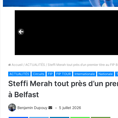
Accueil
/
ACTUALITÉS
/ Steffi Merah tout près d’un premier titre au FIP
ACTUALITÉS
Circuits
FIP
FIP TOUR
Internationale
Nationale
T
Steffi Merah tout près d’un pr
à Belfast
Benjamin Dupouy
5 juillet 2026