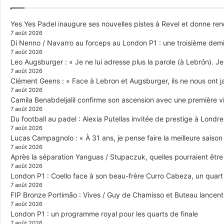
Yes Yes Padel inaugure ses nouvelles pistes à Revel et donne re
7 août 2026
Di Nenno / Navarro au forceps au London P1 : une troisième demi-
7 août 2026
Leo Augsburger : « Je ne lui adresse plus la parole (à Lebrón). Je 
7 août 2026
Clément Geens : « Face à Lebron et Augsburger, ils ne nous ont j
7 août 2026
Camila Benabdeljalil confirme son ascension avec une première vic
7 août 2026
Du football au padel : Alexia Putellas invitée de prestige à Londre
7 août 2026
Lucas Campagnolo : « À 31 ans, je pense faire la meilleure saison
7 août 2026
Après la séparation Yanguas / Stupaczuk, quelles pourraient être 
7 août 2026
London P1 : Coello face à son beau-frère Curro Cabeza, un quar
7 août 2026
FIP Bronze Portimão : Vives / Guy de Chamisso et Buteau lancent 
7 août 2026
London P1 : un programme royal pour les quarts de finale
7 août 2026