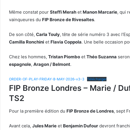
Même constat pour
Steffi Merah
et
Manon Marcarie
, qui 
vainqueures du
FIP Bronze de Rivesaltes
.
De son côté,
Carla Touly
, tête de série numéro 3 avec l’E
Camilla Ronchini
et
Flavia Coppola
. Une belle occasion po
Chez les hommes,
Tristan Piombo
et
Théo Suzanna
seront
espagnole
,
Aragon / Belmont
.
ORDER-OF-PLAY-FRIDAY-8-MAY-2026-v3-3
Télécharger
FIP Bronze Londres – Marie / Duf
TS2
Pour la première édition du
FIP Bronze de Londres
, sept 
Avant cela,
Jules Marie
et
Benjamin Dufour
devront franchi