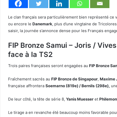
Le clan français sera particulièrement bien représenté ce 
ou encore le
Danemark
, plus d’une vingtaine de Tricolore
saisir, la journée s’annonce dense pour les Français engagé
FIP Bronze Samui – Joris / Vives
face à la TS2
Trois paires françaises seront engagées au
FIP Bronze Sa
Fraîchement sacrés au
FIP Bronze de Singapour
,
Maxime J
française affrontera
Soemarno (819e) / Bernils
(298e),
une
De leur côté, la tête de série 8,
Yanis Muesser
et
Philemon
Le tirage a en revanche été beaucoup moins favorable po