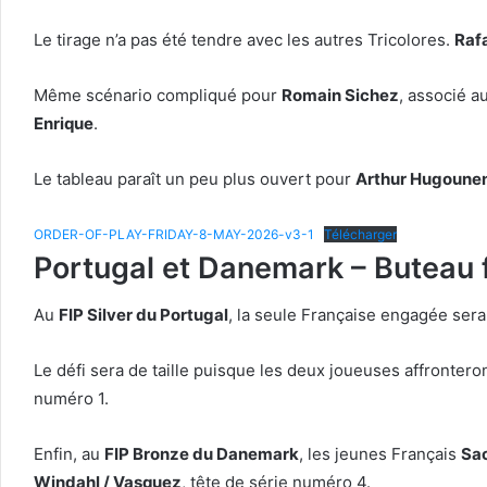
Le tirage n’a pas été tendre avec les autres Tricolores.
Raf
Même scénario compliqué pour
Romain Sichez
, associé a
Enrique
.
Le tableau paraît un peu plus ouvert pour
Arthur Hugoune
ORDER-OF-PLAY-FRIDAY-8-MAY-2026-v3-1
Télécharger
Portugal et Danemark – Buteau f
Au
FIP Silver du Portugal
, la seule Française engagée ser
Le défi sera de taille puisque les deux joueuses affrontero
numéro 1.
Enfin, au
FIP Bronze du Danemark
, les jeunes Français
Sac
Windahl / Vasquez
, tête de série numéro 4.