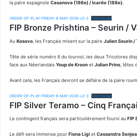
la paire espagnole
Casanova (186e) / Icardo
(188e).
ORDER-OF-PLAY-FRIDAY-8-MAY-2026-v2-2
Télécharger
FIP Bronze Prishtina – Seurin / 
Au
Kosovo
, les Français misent sur la paire
Julien Seurin
Tête de série numéro 6 du tournoi, les deux Tricolores disp
face aux Néerlandais
Youp de Kroon
et
Julian Prins
, têtes
Avant cela, les Français devront se défaire de la paire rou
ORDER-OF-PLAY-FRIDAY-8-MAY-2026-v2-3
Télécharger
FIP Silver Teramo – Cinq França
Le contingent français sera particulièrement fourni au
FIP 
Le défi sera immense pour
Fiona Ligi
et
Cassandra Senje