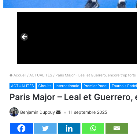
Accueil
/
ACTUALITÉS
/ Paris Major – Leal et Guerrero, encore trop forts
ACTUALITÉS
Circuits
Internationale
Premier Padel
Tournois Padel
Paris Major – Leal et Guerrero,
Benjamin Dupouy
11 septembre 2025