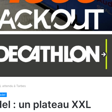
L attendu à Tarbes
adel
l : un plateau XXL