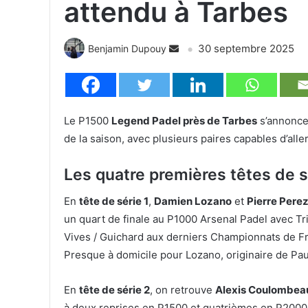
attendu à Tarbes
30 septembre 2025
Benjamin Dupouy
Le P1500
Legend Padel près de Tarbes
s’annonce 
de la saison, avec plusieurs paires capables d’aller
Les quatre premières têtes de s
En
tête de série 1
,
Damien Lozano
et
Pierre Perez
un quart de finale au P1000 Arsenal Padel avec 
Vives / Guichard aux derniers Championnats de Fr
Presque à domicile pour Lozano, originaire de Pau, i
En
tête de série 2
, on retrouve
Alexis Coulombea
à deux reprises en P1500 et quatrièmes en P2000, 