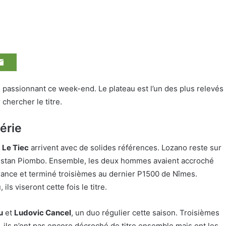
passionnant ce week-end. Le plateau est l’un des plus relevés
 chercher le titre.
érie
 Le Tiec
arrivent avec de solides références. Lozano reste sur
Tristan Piombo. Ensemble, les deux hommes avaient accroché
ance et terminé troisièmes au dernier P1500 de Nîmes.
ls viseront cette fois le titre.
u
et
Ludovic Cancel
, un duo régulier cette saison. Troisièmes
ils n’ont pas encore décroché de titre ensemble mais ont les