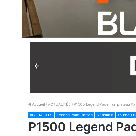
Accueil
/
ACTUALITÉS
/ P1500 Legend Padel : un plateau XX
ACTUALITÉS
Legend Padel Tarbes
Nationale
Tournois P
P1500 Legend Pade