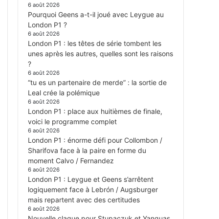
6 août 2026
Pourquoi Geens a-t-il joué avec Leygue au
London P1 ?
6 août 2026
London P1 : les têtes de série tombent les
unes après les autres, quelles sont les raisons
?
6 août 2026
“tu es un partenaire de merde” : la sortie de
Leal crée la polémique
6 août 2026
London P1 : place aux huitièmes de finale,
voici le programme complet
6 août 2026
London P1 : énorme défi pour Collombon /
Sharifova face à la paire en forme du
moment Calvo / Fernandez
6 août 2026
London P1 : Leygue et Geens s’arrêtent
logiquement face à Lebrón / Augsburger
mais repartent avec des certitudes
6 août 2026
Nouvelle claque pour Stupaczuk et Yanguas,