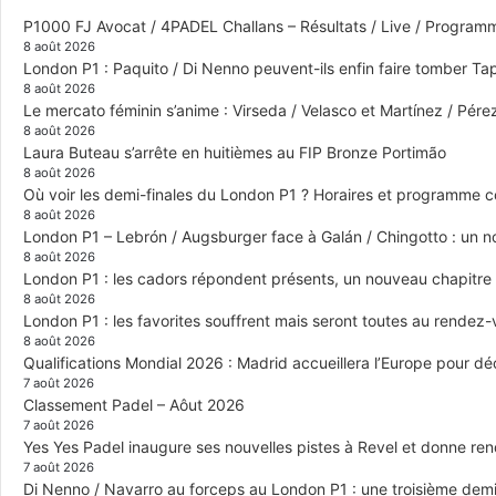
P1000 FJ Avocat / 4PADEL Challans – Résultats / Live / Program
8 août 2026
London P1 : Paquito / Di Nenno peuvent-ils enfin faire tomber Tap
8 août 2026
Le mercato féminin s’anime : Virseda / Velasco et Martínez / Pér
8 août 2026
Laura Buteau s’arrête en huitièmes au FIP Bronze Portimão
8 août 2026
Où voir les demi-finales du London P1 ? Horaires et programme 
8 août 2026
London P1 – Lebrón / Augsburger face à Galán / Chingotto : un no
8 août 2026
London P1 : les cadors répondent présents, un nouveau chapitre
8 août 2026
London P1 : les favorites souffrent mais seront toutes au rendez
8 août 2026
Qualifications Mondial 2026 : Madrid accueillera l’Europe pour déc
7 août 2026
Classement Padel – Aôut 2026
7 août 2026
Yes Yes Padel inaugure ses nouvelles pistes à Revel et donne re
7 août 2026
Di Nenno / Navarro au forceps au London P1 : une troisième demi-