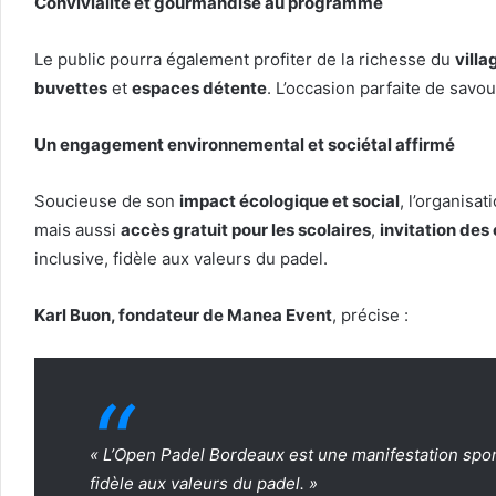
Convivialité et gourmandise au programme
Le public pourra également profiter de la richesse du
villa
buvettes
et
espaces détente
. L’occasion parfaite de sav
Un engagement environnemental et sociétal affirmé
Soucieuse de son
impact écologique et social
, l’organisa
mais aussi
accès gratuit pour les scolaires
,
invitation des
inclusive, fidèle aux valeurs du padel.
Karl Buon, fondateur de Manea Event
, précise :
« L’Open Padel Bordeaux est une manifestation spor
fidèle aux valeurs du padel. »