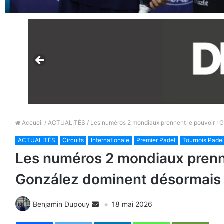
Accueil
/
ACTUALITÉS
/ Les numéros 2 mondiaux prennent le pouvoir : G
ACTUALITÉS
Circuits
Internationale
Premier Padel
Tournois Padel
Les numéros 2 mondiaux prennen
González dominent désormais 
Benjamin Dupouy
18 mai 2026