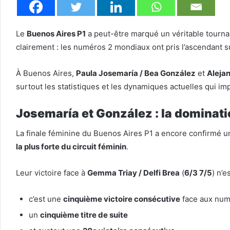
Le
Buenos Aires P1
a peut-être marqué un véritable tourna
clairement : les numéros 2 mondiaux ont pris l’ascendant 
À Buenos Aires,
Paula Josemaría / Bea González
et
Alejan
surtout les statistiques et les dynamiques actuelles qui i
Josemaría et González : la dominati
La finale féminine du Buenos Aires P1 a encore confirmé u
la plus forte du circuit féminin
.
Leur victoire face à
Gemma Triay / Delfi Brea
(
6/3 7/5
) n’e
c’est une
cinquième victoire consécutive
face aux num
un
cinquième titre de suite