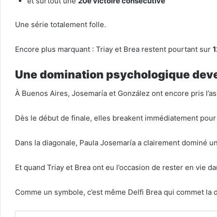
et surtout une
20e victoire consécutive
Une série totalement folle.
Encore plus marquant : Triay et Brea restent pourtant sur
1
Une domination psychologique de
À Buenos Aires, Josemaría et González ont encore pris l’a
Dès le début de finale, elles breakent immédiatement pour
Dans la diagonale, Paula Josemaría a clairement dominé u
Et quand Triay et Brea ont eu l’occasion de rester en vie 
Comme un symbole, c’est même Delfi Brea qui commet la de