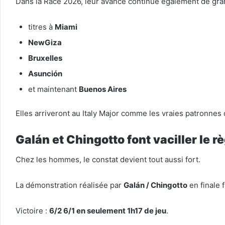
Dans la Race 2026, leur avance continue également de gran
titres à
Miami
NewGiza
Bruxelles
Asunción
et maintenant
Buenos Aires
Elles arriveront au Italy Major comme les vraies patronnes d
Galán et Chingotto font vaciller le r
Chez les hommes, le constat devient tout aussi fort.
La démonstration réalisée par
Galán / Chingotto
en finale 
Victoire :
6/2 6/1 en seulement 1h17 de jeu
.