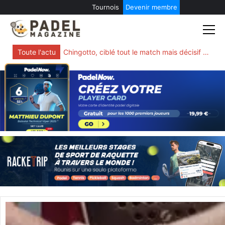
Tournois
Devenir membre
Skip
to
content
Toute l'actu
Chingotto, ciblé tout le match mais décisif quand tout bascule