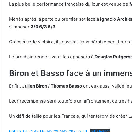
La plus belle performance française du jour est venue de
M
Menés après la perte du premier set face à
Ignacio Archie
s’imposer
3/6 6/3 6/3
.
Grâce à cette victoire, ils ouvrent considérablement leur t
Le prochain rendez-vous les opposera à
Douglas Rutgerss
Biron et Basso face à un immens
Enfin,
Julien Biron / Thomas Basso
ont eux aussi validé leu
Leur récompense sera toutefois un affrontement de très hau
Un défi de taille pour les Français, qui tenteront de créer 
ORDER-OF-PLAY-FRIDAY-29-MAY-2026-v3-1
Télécharger