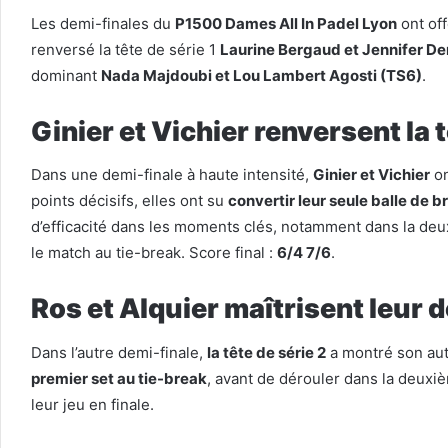
Les demi-finales du
P1500 Dames All In Padel Lyon
ont off
renversé la tête de série 1
Laurine Bergaud et Jennifer D
dominant
Nada Majdoubi et Lou Lambert Agosti (TS6)
.
Ginier et Vichier renversent la t
Dans une demi-finale à haute intensité,
Ginier et Vichier
on
points décisifs, elles ont su
convertir leur seule balle de b
d’efficacité dans les moments clés, notamment dans la d
le match au tie-break. Score final :
6/4 7/6
.
Ros et Alquier maîtrisent leur 
Dans l’autre demi-finale,
la tête de série 2
a montré son aut
premier set au tie-break
, avant de dérouler dans la deuxi
leur jeu en finale.