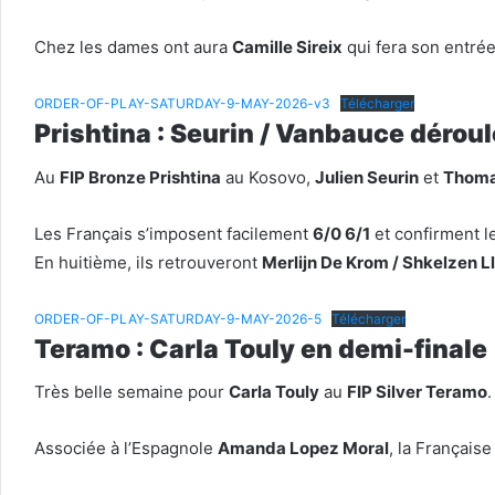
Chez les dames ont aura
Camille Sireix
qui fera son entrée
ORDER-OF-PLAY-SATURDAY-9-MAY-2026-v3
Télécharger
Prishtina : Seurin / Vanbauce dérou
Au
FIP Bronze Prishtina
au Kosovo,
Julien Seurin
et
Thoma
Les Français s’imposent facilement
6/0 6/1
et confirment le
En huitième, ils retrouveront
Merlijn De Krom / Shkelzen L
ORDER-OF-PLAY-SATURDAY-9-MAY-2026-5
Télécharger
Teramo : Carla Touly en demi-finale
Très belle semaine pour
Carla Touly
au
FIP Silver Teramo
.
Associée à l’Espagnole
Amanda Lopez Moral
, la Français