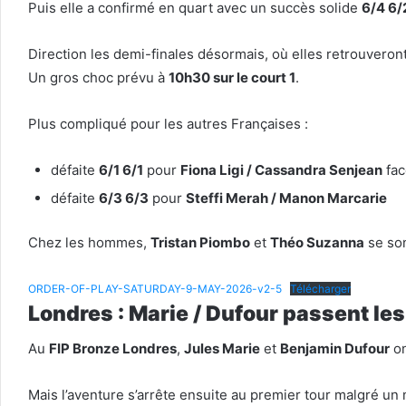
Puis elle a confirmé en quart avec un succès solide
6/4 6/
Direction les demi-finales désormais, où elles retrouveront
Un gros choc prévu à
10h30 sur le court 1
.
Plus compliqué pour les autres Françaises :
défaite
6/1 6/1
pour
Fiona Ligi / Cassandra Senjean
fac
défaite
6/3 6/3
pour
Steffi Merah / Manon Marcarie
Chez les hommes,
Tristan Piombo
et
Théo Suzanna
se son
ORDER-OF-PLAY-SATURDAY-9-MAY-2026-v2-5
Télécharger
Londres : Marie / Dufour passent le
Au
FIP Bronze Londres
,
Jules Marie
et
Benjamin Dufour
on
Mais l’aventure s’arrête ensuite au premier tour malgré u