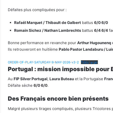
Défaites plus compliquées pour :
Rafaël Marquet / Thibault de Galbert
battus
6/0 6/0
Romain Sichez / Nathan Lambrechts
battus
6/4 6/4
fa
Bonne performance en revanche pour
Arthur Hugounenq
Ils retrouveront en huitième
Pablo Pastor Landaburu / Luis
ORDER-OF-PLAY-SATURDAY-9-MAY-2026-v3-2
Télécharger
Portugal : mission impossible pour
Au
FIP Silver Portugal
,
Laura Buteau
et la Portugaise
Fran
Défaite sèche
6/0 6/0
.
Des Français encore bien présents
Malgré plusieurs tirages compliqués, plusieurs Tricolores