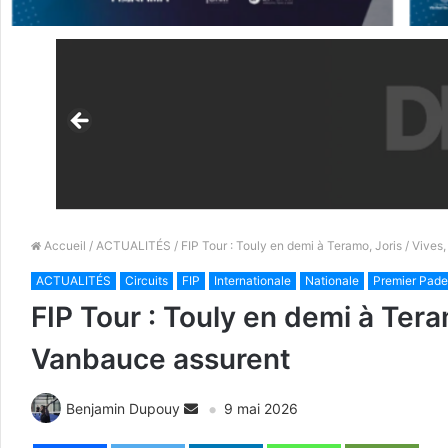
Accueil
/
ACTUALITÉS
/ FIP Tour : Touly en demi à Teramo, Joris / Vive
ACTUALITÉS
Circuits
FIP
Internationale
Nationale
Premier Pade
FIP Tour : Touly en demi à Tera
Vanbauce assurent
Benjamin Dupouy
9 mai 2026