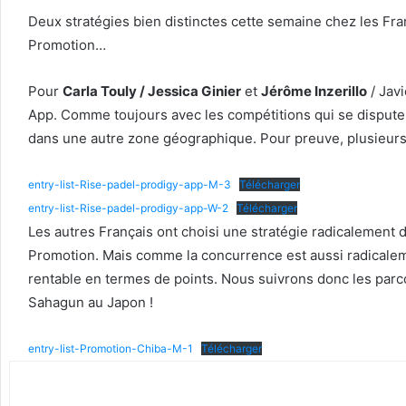
Deux stratégies bien distinctes cette semaine chez les Fra
Promotion…
Pour
Carla Touly / Jessica Ginier
et
Jérôme Inzerillo
/ Javi
App. Comme toujours avec les compétitions qui se disputen
dans une autre zone géographique. Pour preuve, plusieu
entry-list-Rise-padel-prodigy-app-M-3
Télécharger
entry-list-Rise-padel-prodigy-app-W-2
Télécharger
Les autres Français ont choisi une stratégie radicalement
Promotion. Mais comme la concurrence est aussi radicaleme
rentable en termes de points. Nous suivrons donc les par
Sahagun au Japon !
entry-list-Promotion-Chiba-M-1
Télécharger