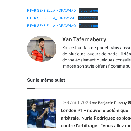
FIP-RISE-BIELLA_-DRAW-MD
Télécharger
FIP-RISE-BIELLA_-DRAW-WD
Télécharger
FIP-RISE-BIELLA_-DRAW-MQ
Télécharger
Xan Tafernaberry
Xan est un fan de padel. Mais aussi
de plusieurs joueurs de padel, il dén
donne également quelques conseils p
impose son style offensif comme sur 
Sur le même sujet
6 août 2026
par
Benjamin Dupouy
London P1 – nouvelle polémique
arbitrale, Nuria Rodríguez explos
contre l’arbitrage : “vous allez m