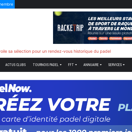
 membre
f quand tout bascule
ACTUS CLUBS
TOURNOIS PADEL
FFT
ANNUAIRE
SERVICES