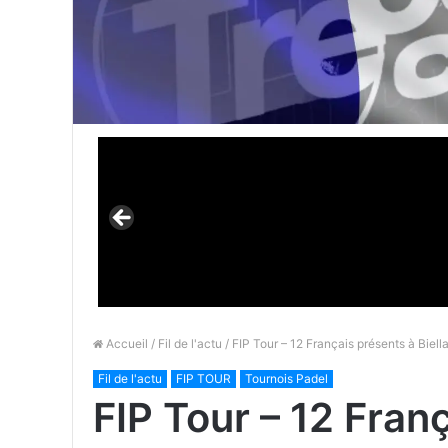
Accueil
/
Fil de l'actu
/ FIP Tour – 12 Français présents à Biella
Fil de l'actu
FIP TOUR
Tournois Padel
FIP Tour – 12 Franç