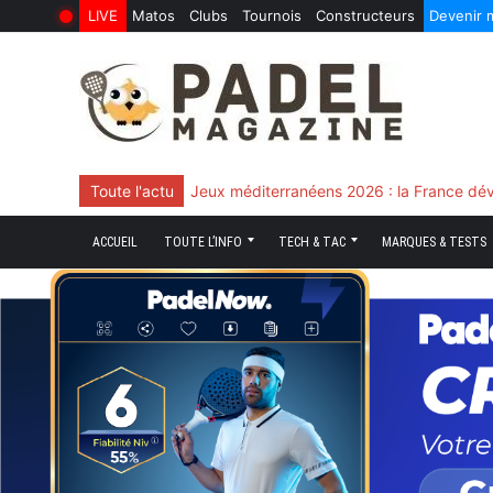
LIVE
Matos
Clubs
Tournois
Constructeurs
Devenir
6 Août 2026
10 Juin 2026
Skip
to
content
Toute l'actu
Chingotto, ciblé tout le match mais décisi
ACCUEIL
TOUTE L’INFO
TECH & TAC
MARQUES & TESTS