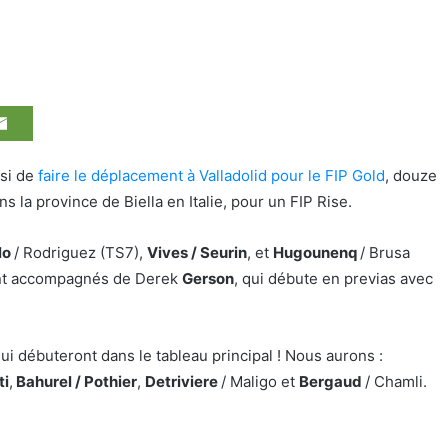
si de
faire le déplacement à Valladolid pour le FIP Gold
, douze
 la province de Biella en Italie, pour un FIP Rise.
llo
/ Rodriguez (TS7),
Vives / Seurin
, et
Hugounenq
/ Brusa
 sont accompagnés de Derek
Gerson
, qui débute en previas avec
i débuteront dans le tableau principal ! Nous aurons :
ti
,
Bahurel / Pothier
,
Detriviere
/ Maligo et
Bergaud
/ Chamli.