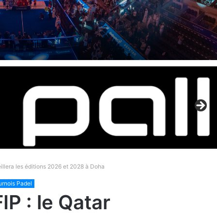
illera les éditions 2026 et 2028 à Doha
urnois Padel
P : le Qatar