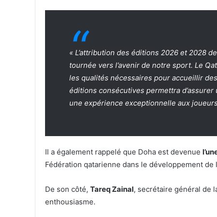
« L’attribution des éditions 2026 et 2028 
tournée vers l’avenir de notre sport. Le Qa
les qualités nécessaires pour accueillir 
éditions consécutives permettra d’assurer u
une expérience exceptionnelle aux joueurs,
Il a également rappelé que Doha est devenue
l’un
Fédération qatarienne dans le développement de la
De son côté,
Tareq Zainal
, secrétaire général de l
enthousiasme.