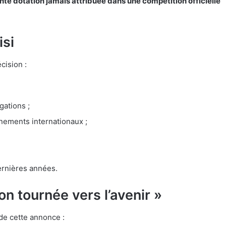
nte dotation jamais attribuée dans une compétition officielle
isi
cision :
gations ;
énements internationaux ;
dernières années.
on tournée vers l’avenir »
é de cette annonce :