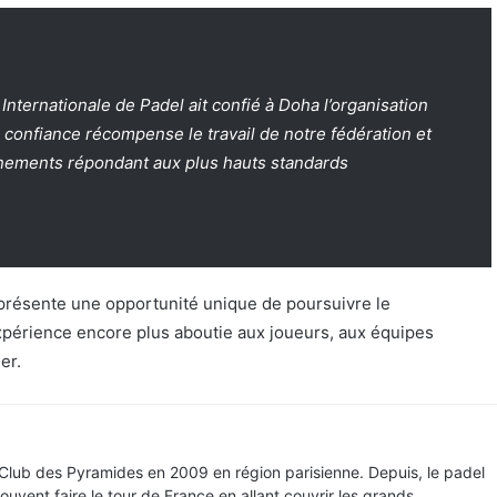
ternationale de Padel ait confié à Doha l’organisation
onfiance récompense le travail de notre fédération et
nements répondant aux plus hauts standards
représente une opportunité unique de poursuivre le
xpérience encore plus aboutie aux joueurs, aux équipes
er.
 Club des Pyramides en 2009 en région parisienne. Depuis, le padel
souvent faire le tour de France en allant couvrir les grands