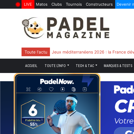
LIVE
Matos
Clubs
Tournois
Constructeurs
Devenir
6 Août 2026
10 Juin 2026
Skip
to
content
Toute l'actu
Chingotto, ciblé tout le match mais décisi
ACCUEIL
TOUTE L’INFO
TECH & TAC
MARQUES & TESTS