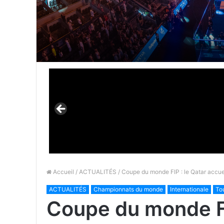
Accueil
/
ACTUALITÉS
/ Coupe du monde FIP : le Qatar accue
ACTUALITÉS
Championnats du monde
Internationale
To
Coupe du monde FI