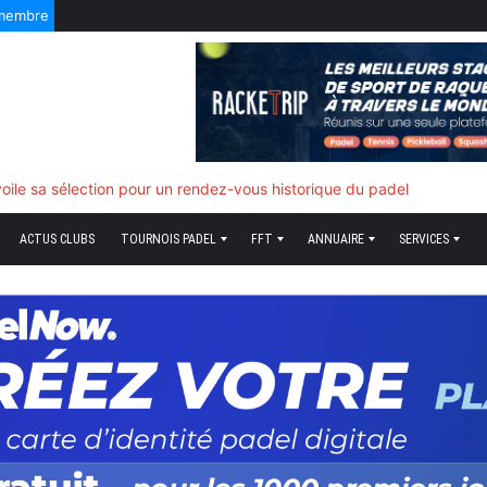
 membre
f quand tout bascule
ACTUS CLUBS
TOURNOIS PADEL
FFT
ANNUAIRE
SERVICES