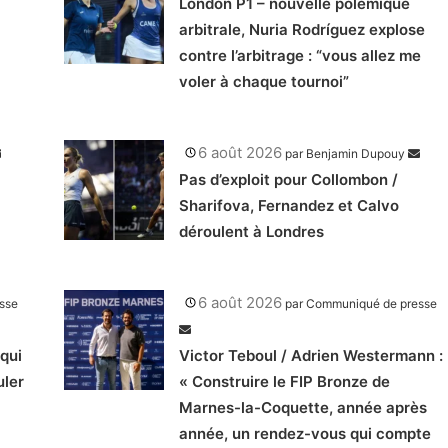
London P1 – nouvelle polémique
arbitrale, Nuria Rodríguez explose
contre l’arbitrage : “vous allez me
voler à chaque tournoi”
6 août 2026
par
Benjamin Dupouy
Pas d’exploit pour Collombon /
Sharifova, Fernandez et Calvo
déroulent à Londres
6 août 2026
sse
par
Communiqué de presse
qui
Victor Teboul / Adrien Westermann :
uler
« Construire le FIP Bronze de
Marnes-la-Coquette, année après
année, un rendez-vous qui compte