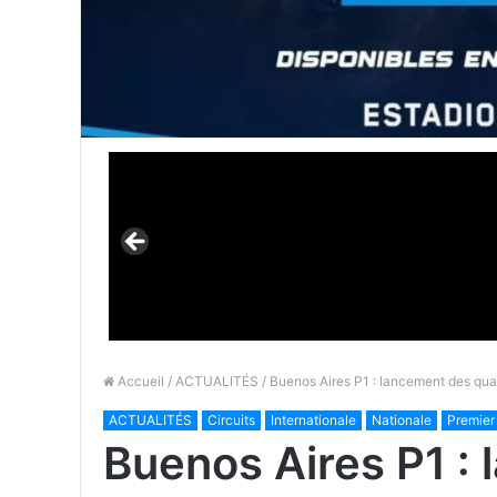
Accueil
/
ACTUALITÉS
/ Buenos Aires P1 : lancement des qual
ACTUALITÉS
Circuits
Internationale
Nationale
Premier
Buenos Aires P1 :