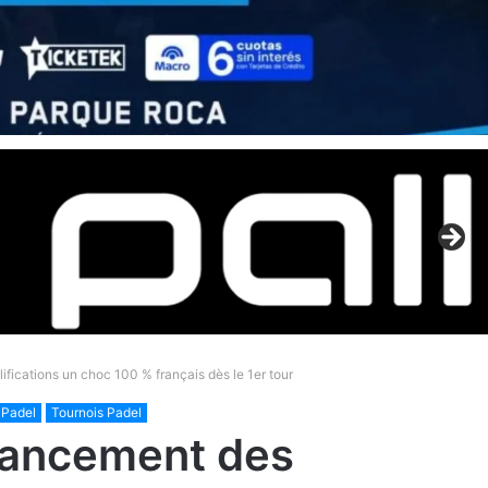
ifications un choc 100 % français dès le 1er tour
 Padel
Tournois Padel
 lancement des