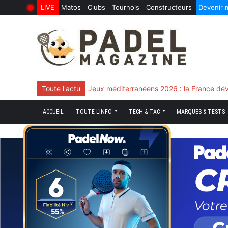
LIVE
Matos
Clubs
Tournois
Constructeurs
Devenir
6 Août 2026
10 Juin 2026
Skip
to
content
Toute l'actu
Chingotto, ciblé tout le match mais décisi
ACCUEIL
TOUTE L’INFO
TECH & TAC
MARQUES & TESTS