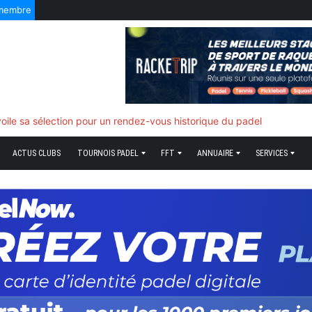
 membre
f quand tout bascule
ACTUS CLUBS
TOURNOIS PADEL
FFT
ANNUAIRE
SERVICES