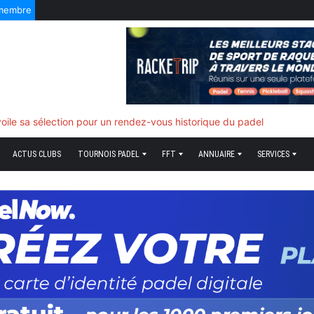
 membre
f quand tout bascule
ACTUS CLUBS
TOURNOIS PADEL
FFT
ANNUAIRE
SERVICES