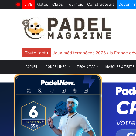
LIVE
Matos
Clubs
Tournois
Constructeurs
Devenir
6 Août 2026
10 Juin 2026
Skip
to
content
Toute l'actu
Chingotto, ciblé tout le match mais décisi
ACCUEIL
TOUTE L’INFO
TECH & TAC
MARQUES & TESTS