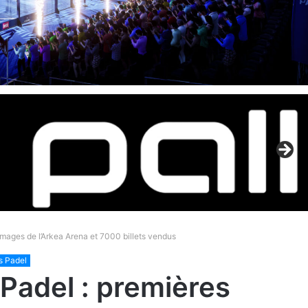
images de l’Arkea Arena et 7000 billets vendus
s Padel
Padel : premières