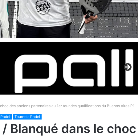
choc des anciens partenaires au 1er tour des qualifications du Buenos Aires P1
 Padel
Tournois Padel
/ Blanqué dans le choc