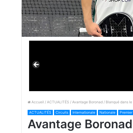
Accueil
/
ACTUALITÉS
/ Avantage Boronad / Blanqué dans le 
ACTUALITÉS
Circuits
Internationale
Nationale
Premier
Avantage Boronad 