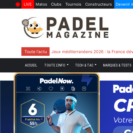
LIVE
Matos
Clubs
Tournois
Constructeurs
Devenir
6 Août 2026
10 Juin 2026
Skip
to
content
Toute l'actu
Jeux méditerranéens 2026 : la France dév
ACCUEIL
TOUTE L’INFO
TECH & TAC
MARQUES & TESTS