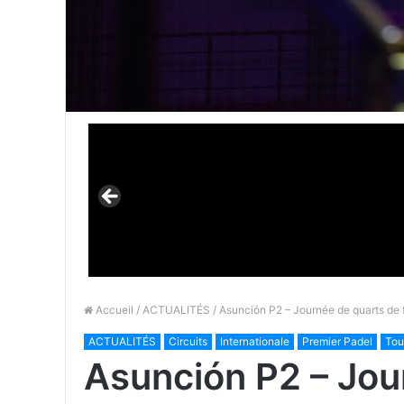
Accueil
/
ACTUALITÉS
/ Asunción P2 – Journée de quarts de 
ACTUALITÉS
Circuits
Internationale
Premier Padel
Tou
Asunción P2 – Jou