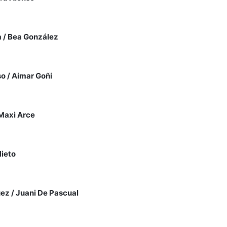
 / Bea González
o / Aimar Goñi
 Maxi Arce
Nieto
ez / Juani De Pascual