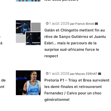
1 août 2026
par
Franck Binisti
Galán et Chingotto mettent fin au
e
rêve de Sanyo Gutiérrez et Juanlu
 à
Esbri… mais le parcours de la
surprise sud-africaine force le
respect
1 août 2026
par
Maceo ZERHAT
s de
Pretoria P1 – Triay et Brea survolent
ant
les demi-finales et retrouveront
Fernandez / Calvo pour un choc
générationnel