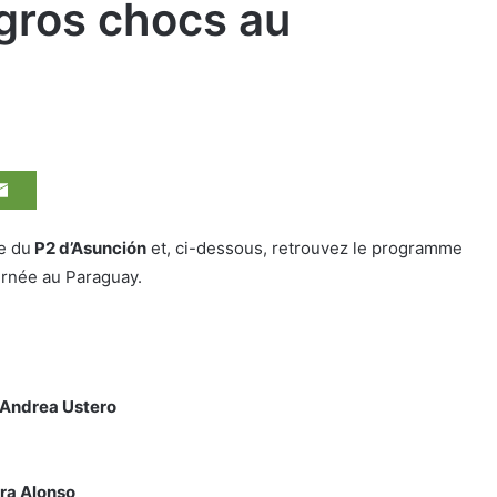
 gros chocs au
e du
P2 d’Asunción
et, ci-dessous, retrouvez le programme
ournée au Paraguay.
 Andrea Ustero
dra Alonso