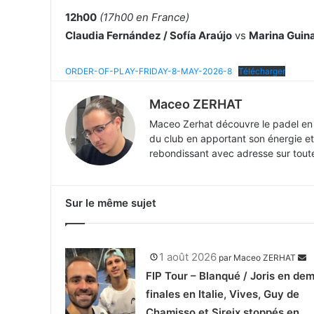
12h00
(17h00 en France)
Claudia Fernández / Sofía Araújo
vs
Marina Guina
ORDER-OF-PLAY-FRIDAY-8-MAY-2026-8
Télécharger
Maceo ZERHAT
Maceo Zerhat découvre le padel en 2
du club en apportant son énergie et
rebondissant avec adresse sur toute 
Sur le même sujet
1 août 2026
par
Maceo ZERHAT
FIP Tour – Blanqué / Joris en dem
finales en Italie, Vives, Guy de
Chamisso et Sireix stoppés en