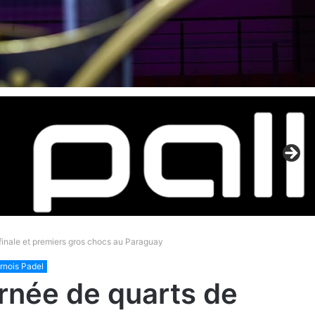
finale et premiers gros chocs au Paraguay
rnois Padel
rnée de quarts de