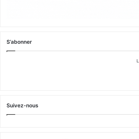
S’abonner
L
Suivez-nous