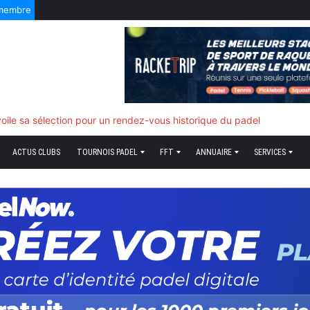
 membre
f quand tout bascule
ACTUS CLUBS
TOURNOIS PADEL
FFT
ANNUAIRE
SERVICES