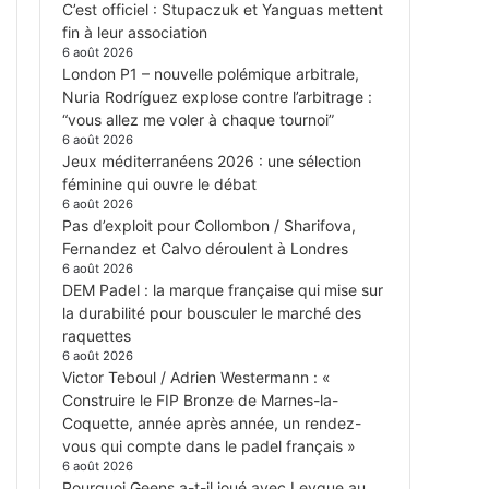
C’est officiel : Stupaczuk et Yanguas mettent
fin à leur association
6 août 2026
London P1 – nouvelle polémique arbitrale,
Nuria Rodríguez explose contre l’arbitrage :
“vous allez me voler à chaque tournoi”
6 août 2026
Jeux méditerranéens 2026 : une sélection
féminine qui ouvre le débat
6 août 2026
Pas d’exploit pour Collombon / Sharifova,
Fernandez et Calvo déroulent à Londres
6 août 2026
DEM Padel : la marque française qui mise sur
la durabilité pour bousculer le marché des
raquettes
6 août 2026
Victor Teboul / Adrien Westermann : «
Construire le FIP Bronze de Marnes-la-
Coquette, année après année, un rendez-
vous qui compte dans le padel français »
6 août 2026
Pourquoi Geens a-t-il joué avec Leygue au