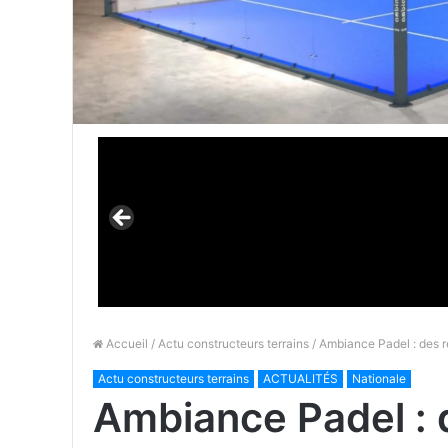
Accueil
/
Actu constructeurs terrains
/ Ambiance Padel : des 
Actu constructeurs terrains
ACTUALITÉS
Nationale
Ambiance Padel : 