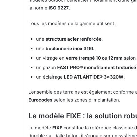
la norme
ISO 9227
.
Tous les modèles de la gamme utilisent :
une
structure acier renforcée
,
une
boulonnerie inox 316L
,
un vitrage en
verre trempé 10 ou 12 mm
selon 
un gazon
FAST PRO® monofilament texturisé
un éclairage
LED ATLANTIDE® 3x320W
.
L’ensemble des terrains est également conforme 
Eurocodes
selon les zones d’implantation.
Le modèle FIXE : la solution rob
Le modèle
FIXE
constitue la référence classique
durable sur dalle béton, il s’appuie sur un système