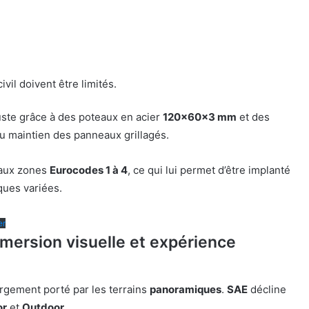
vil doivent être limités.
ste grâce à des poteaux en acier
120x60x3 mm
et des
u maintien des panneaux grillagés.
 aux zones
Eurocodes 1 à 4
, ce qui lui permet d’être implanté
ques variées.
er
ersion visuelle et expérience
rgement porté par les terrains
panoramiques
.
SAE
décline
or
et
Outdoor
.