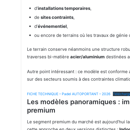
d’
installations temporaires
,
de
sites contraints
,
d’
événementiel
,
ou encore de terrains où les travaux de génie ci
Le terrain conserve néanmoins une structure robu
traverses bi-matière
acier/aluminium
destinées a
Autre point intéressant : ce modèle est conforme
sur des secteurs soumis à des contraintes climati
FICHE TECHNIQUE – Padel AUTOPORTANT – 2026
Télécharg
Les modèles panoramiques : imm
premium
Le segment premium du marché est aujourd’hui la
cette approche en deux versions distinctes :
Indo