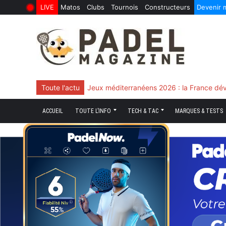
LIVE
Matos
Clubs
Tournois
Constructeurs
Devenir
6 Août 2026
10 Juin 2026
Skip
to
content
Toute l'actu
Chingotto, ciblé tout le match mais décisi
ACCUEIL
TOUTE L’INFO
TECH & TAC
MARQUES & TESTS