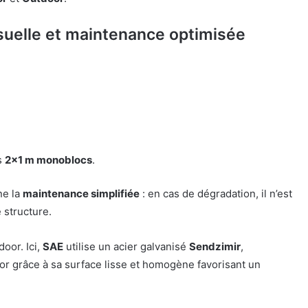
isuelle et maintenance optimisée
s
2×1 m monoblocs
.
e la
maintenance simplifiée
: en cas de dégradation, il n’est
 structure.
oor. Ici,
SAE
utilise un acier galvanisé
Sendzimir
,
r grâce à sa surface lisse et homogène favorisant un