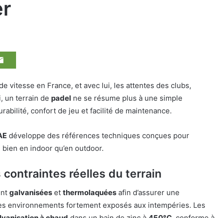
er
e vitesse en France, et avec lui, les attentes des clubs,
i, un terrain de
padel
ne se résume plus à une simple
urabilité, confort de jeu et facilité de maintenance.
AE
développe des références techniques conçues pour
 bien en indoor qu’en outdoor.
contraintes réelles du terrain
ent
galvanisées
et
thermolaquées
afin d’assurer une
des environnements fortement exposés aux intempéries. Les
lvanisation à chaud
dans un bain de zinc à
450°C
, conforme à