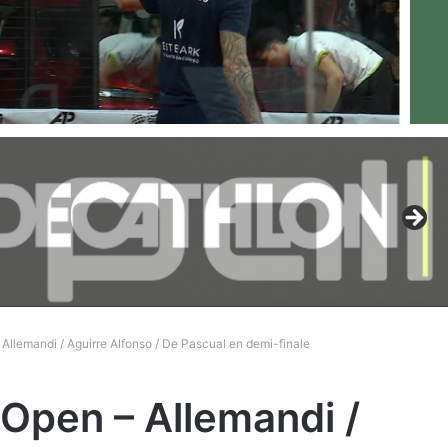
Allemandi / Aguirre Alfonso / De Pascual en demi-finale
Open – Allemandi /