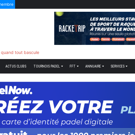
 membre
5 Août 2026
ds plume
ACTUS CLUBS
TOURNOIS PADEL
FFT
ANNUAIRE
SERVICES