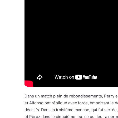
Dans un match plein de rebondissements, Perry et
et Alfonso ont répliqué avec force, emportant le 
décisifs. Dans la troisième manche, qui fut serrée
et Pérez dans le cinquième jeu, ce qui leur a permi