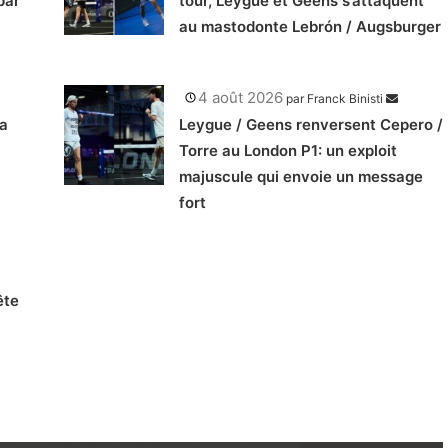
par
tour, Leygue et Geens s’attaquent
au mastodonte Lebrón / Augsburger
4 août 2026
par
Franck Binisti
va
Leygue / Geens renversent Cepero /
Torre au London P1: un exploit
majuscule qui envoie un message
fort
ête