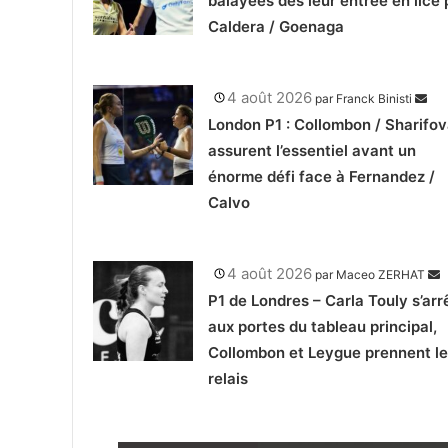
balayées dès leur entrée en lice 
Caldera / Goenaga
4 août 2026
par
Franck Binisti
London P1 : Collombon / Sharifo
assurent l’essentiel avant un
énorme défi face à Fernandez /
Calvo
4 août 2026
par
Maceo ZERHAT
P1 de Londres – Carla Touly s’arr
aux portes du tableau principal,
Collombon et Leygue prennent le
relais