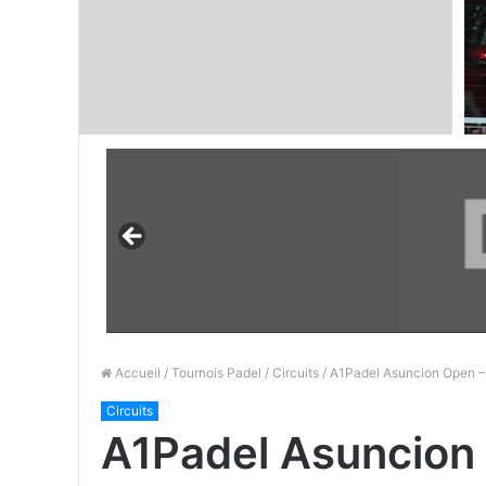
Accueil
/
Tournois Padel
/
Circuits
/ A1Padel Asuncion Open – 
Circuits
A1Padel Asuncion 