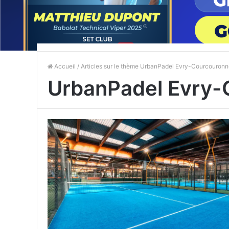
Accueil
/ Articles sur le thème UrbanPadel Evry-Courcouron
UrbanPadel Evry-