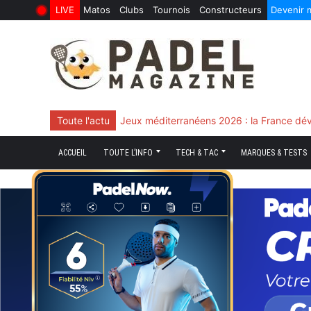
LIVE
Matos
Clubs
Tournois
Constructeurs
Devenir
6 Août 2026
10 Juin 2026
Skip
to
content
Toute l'actu
Jeux méditerranéens 2026 : la France dév
ACCUEIL
TOUTE L’INFO
TECH & TAC
MARQUES & TESTS