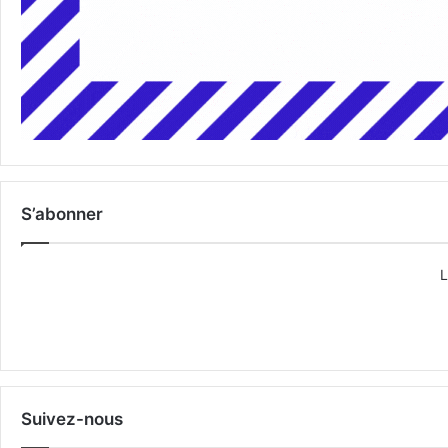
S’abonner
L
Suivez-nous