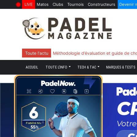
LIVE
Matos
Clubs
Tournois
Constructeurs
Devenir
10 Juin 2026
Skip
to
content
Toute l'actu
Méthodologie d’évaluation et guide de ch
ACCUEIL
TOUTE L’INFO
TECH & TAC
MARQUES & TESTS