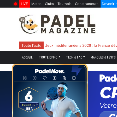
LIVE
Matos
Clubs
Tournois
Constructeurs
Devenir
6 Août 2026
10 Juin 2026
Skip
to
content
Toute l'actu
Chingotto, ciblé tout le match mais décisi
ACCUEIL
TOUTE L’INFO
TECH & TAC
MARQUES & TESTS