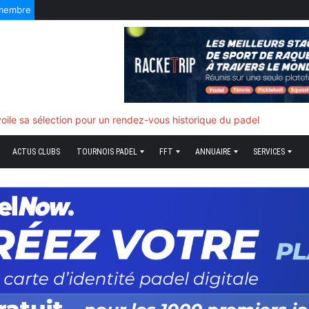
 membre
f quand tout bascule
ACTUS CLUBS
TOURNOIS PADEL
FFT
ANNUAIRE
SERVICES