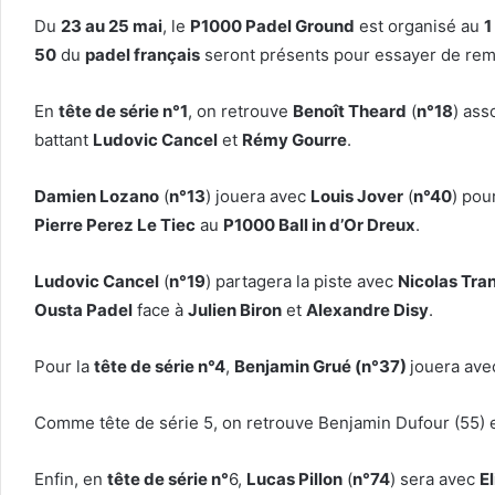
Du
23 au 25 mai
, le
P1000 Padel Ground
est organisé au
1
50
du
padel français
seront présents pour essayer de rem
En
tête de série n°1
, on retrouve
Benoît Theard
(
n°18
) ass
battant
Ludovic Cancel
et
Rémy Gourre
.
Damien Lozano
(
n°13
) jouera avec
Louis Jover
(
n°40
) pou
Pierre Perez Le Tiec
au
P1000 Ball in d’Or Dreux
.
Ludovic Cancel
(
n°19
) partagera la piste avec
Nicolas Tra
Ousta Padel
face à
Julien Biron
et
Alexandre Disy
.
Pour la
tête de série n°4
,
Benjamin Grué (n°37)
jouera av
Comme tête de série 5, on retrouve Benjamin Dufour (55) et
Enfin, en
tête de série n°
6,
Lucas Pillon
(
n°74
) sera avec
El