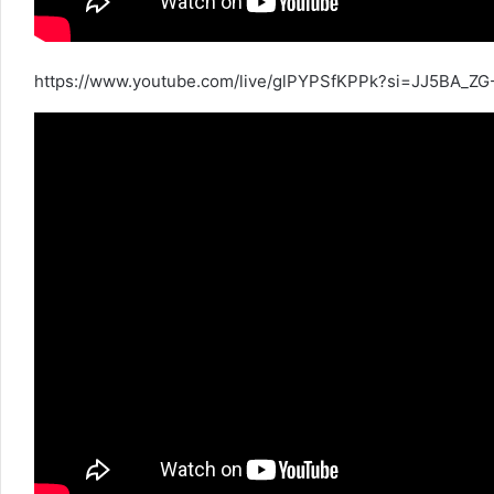
https://www.youtube.com/live/glPYPSfKPPk?si=JJ5BA_ZG