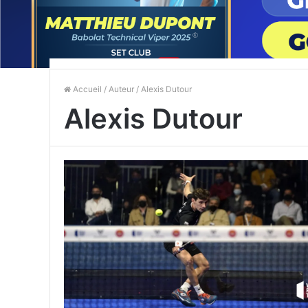
Accueil
/
Auteur
/ Alexis Dutour
Alexis Dutour