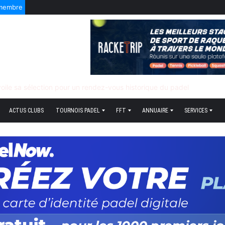
 membre
f quand tout bascule
ACTUS CLUBS
TOURNOIS PADEL
FFT
ANNUAIRE
SERVICES