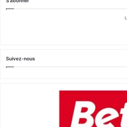
S’abonner
L
Suivez-nous