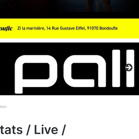
tion
ats / Live /