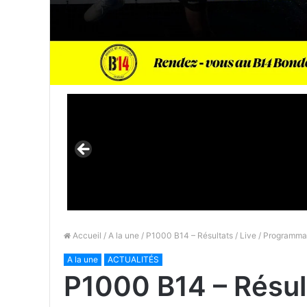
Accueil
/
A la une
/ P1000 B14 – Résultats / Live / Programma
A la une
ACTUALITÉS
P1000 B14 – Résult