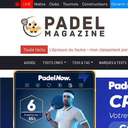
LIVE
Matos
Clubs
Tournois
Constructeurs
Devenir
6 Août 2026
10 Juin 2026
Skip
to
content
Toute l'actu
L’épreuve du feutre – mon classement per
ACCUEIL
TOUTE L’INFO
TECH & TAC
MARQUES & TESTS