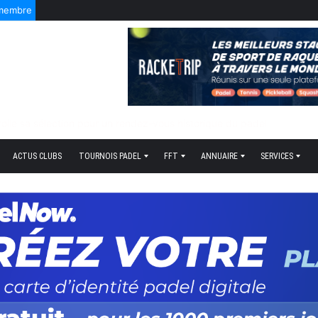
 membre
f quand tout bascule
ACTUS CLUBS
TOURNOIS PADEL
FFT
ANNUAIRE
SERVICES