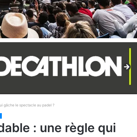
qui gâche le spectacle au padel ?
C
dable : une règle qui