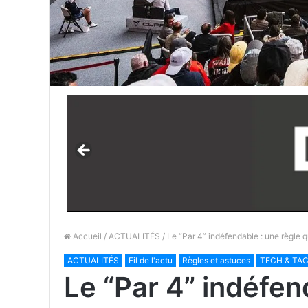
Accueil
/
ACTUALITÉS
/ Le “Par 4” indéfendable : une règle 
ACTUALITÉS
Fil de l'actu
Règles et astuces
TECH & TA
Le “Par 4” indéfen