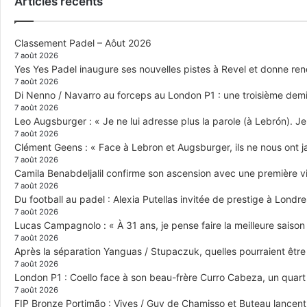
Articles récents
Classement Padel – Aôut 2026
7 août 2026
Yes Yes Padel inaugure ses nouvelles pistes à Revel et donne re
7 août 2026
Di Nenno / Navarro au forceps au London P1 : une troisième demi-
7 août 2026
Leo Augsburger : « Je ne lui adresse plus la parole (à Lebrón). Je 
7 août 2026
Clément Geens : « Face à Lebron et Augsburger, ils ne nous ont j
7 août 2026
Camila Benabdeljalil confirme son ascension avec une première vic
7 août 2026
Du football au padel : Alexia Putellas invitée de prestige à Londre
7 août 2026
Lucas Campagnolo : « À 31 ans, je pense faire la meilleure saison
7 août 2026
Après la séparation Yanguas / Stupaczuk, quelles pourraient être 
7 août 2026
London P1 : Coello face à son beau-frère Curro Cabeza, un quar
7 août 2026
FIP Bronze Portimão : Vives / Guy de Chamisso et Buteau lancent 