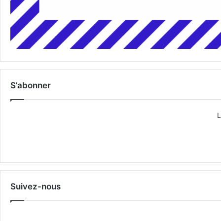
S’abonner
L
Suivez-nous